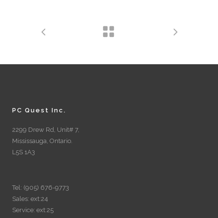
PC Quest Inc.
2299 Drew Rd, Unit# 7,
Mississauga, Ontario.
L5S 1A3
Tel: (905) 676-9773
Sales: ext:24
Service: ext:25